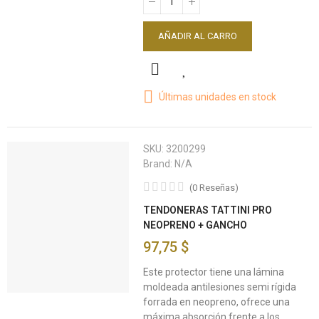
AÑADIR AL CARRO
Últimas unidades en stock
SKU:
3200299
Brand:
N/A
(
0
Reseñas
)
TENDONERAS TATTINI PRO
NEOPRENO + GANCHO
97,75 $
Este protector tiene una lámina
moldeada antilesiones semi rígida
forrada en neopreno, ofrece una
máxima absorción frente a los