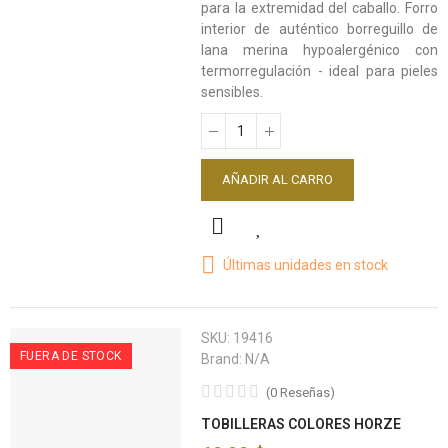
para la extremidad del caballo. Forro
interior de auténtico borreguillo de
lana merina hypoalergénico con
termorregulación - ideal para pieles
sensibles.
AÑADIR AL CARRO
Últimas unidades en stock
SKU:
19416
FUERA DE STOCK
Brand:
N/A
(
0
Reseñas
)
TOBILLERAS COLORES HORZE