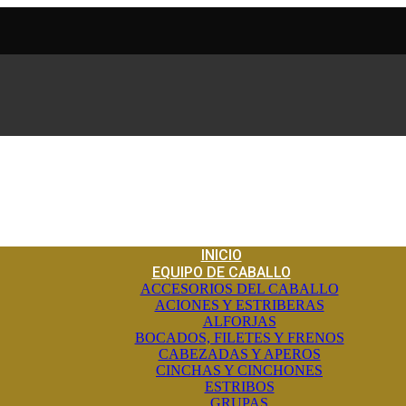
INICIO
EQUIPO DE CABALLO
ACCESORIOS DEL CABALLO
ACIONES Y ESTRIBERAS
ALFORJAS
BOCADOS, FILETES Y FRENOS
CABEZADAS Y APEROS
CINCHAS Y CINCHONES
ESTRIBOS
GRUPAS