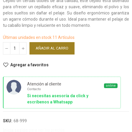
Cepillo on cerdas dobles de alta calidad, este cepillo está diseñado
para ofrecer un cepillado eficaz y suave, eliminando el polvo y los
pelos sueltos sin dañar el pelaje. Su diseño ergonómico garantiza
un agarre cómodo durante el uso. Ideal para mantener el pelaje de
tu caballo limpio y reluciente en todo momento.
Últimas unidades en stock
11 Artículos
AÑADIR AL CARRO
Agregar a favoritos
Atención al cliente
online
Contacto
Si necesitas asesoría da click y
escríbenos a Whatsapp
SKU:
68-999
Inicia sesión
para ver los precios.