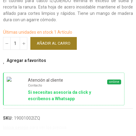
El cuchillo para casco IZQUIERDO elimina el exceso de suela y
recorta la ranura. Esta hoja de acero inoxidable mantiene el borde
afilado para cortes limpios y rápidos. Tiene un mango de madera
dura con un agarre cómodo.
Últimas unidades en stock
1 Artículo
AÑADIR AL CARRO
Agregar a favoritos
Atención al cliente
online
Contacto
Si necesitas asesoría da click y
escríbenos a Whatsapp
SKU:
19001002IZQ
Inicia sesión
para ver los precios.