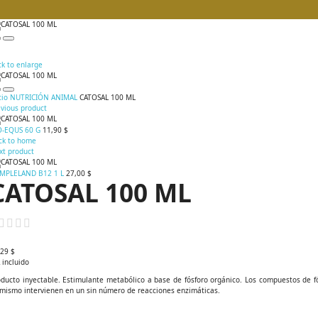
ck to enlarge
cio
NUTRICIÓN ANIMAL
CATOSAL 100 ML
evious product
O-EQUS 60 G
11,90 $
ck to home
xt product
MPLELAND B12 1 L
27,00 $
CATOSAL 100 ML
,29 $
 incluido
oducto inyectable. Estimulante metabólico a base de fósforo orgánico. Los compuestos de f
imismo intervienen en un sin número de reacciones enzimáticas.