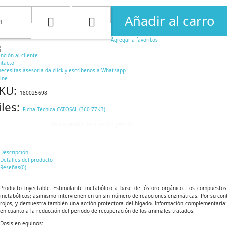
Añadir al carro
Agregar a favoritos
nción al cliente
ntacto
necesitas asesoría da click y escríbenos a Whatsapp
ine
KU:
180025698
iles:
Ficha Técnica CATOSAL (360.77KB)
Inicia sesión
para ver los precios.
Descripción
Detalles del producto
Reseñas(0)
Producto inyectable. Estimulante metabólico a base de fósforo orgánico. Los compuestos
metabólicos; asimismo intervienen en un sin número de reacciones enzimáticas. Por su conte
rojos, y demuestra también una acción protectora del hígado. Información complementaria
en cuanto a la reducción del periodo de recuperación de los animales tratados.
Dosis en equinos: