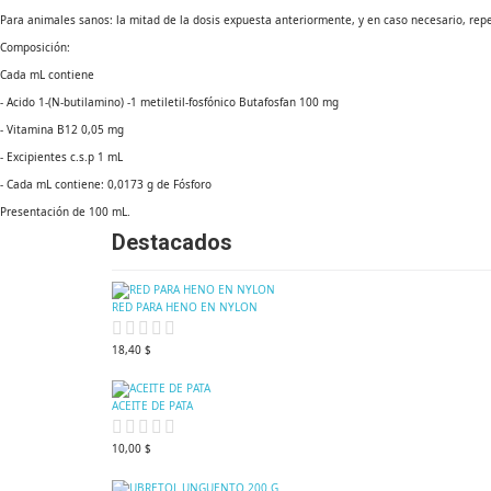
Para animales sanos: la mitad de la dosis expuesta anteriormente, y en caso necesario, repet
Composición:
Cada mL contiene
- Acido 1-(N-butilamino) -1 metiletil-fosfónico Butafosfan 100 mg
- Vitamina B12 0,05 mg
- Excipientes c.s.p 1 mL
- Cada mL contiene: 0,0173 g de Fósforo
Presentación de 100 mL.
Destacados
RED PARA HENO EN NYLON
18,40 $
ACEITE DE PATA
10,00 $