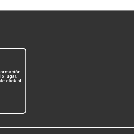
formación
o lugar.
e click al