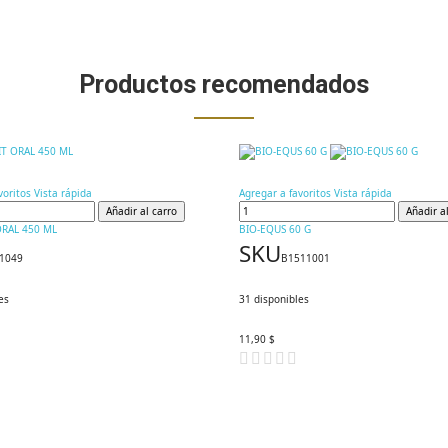
Productos recomendados
voritos
Vista rápida
Agregar a favoritos
Vista rápida
Añadir al carro
Añadir a
ORAL 450 ML
BIO-EQUS 60 G
SKU
1049
B1511001
es
31
disponibles
11,90 $