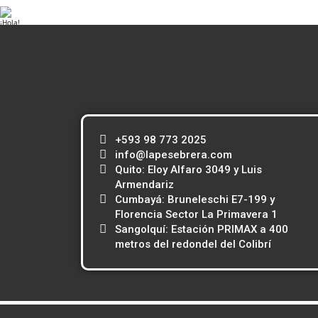
¡Hola!
¿Necesitas ayuda? Escríbenos
Atención al cliente
Contacto
online
+593 98 773 2025
info@lapesebrera.com
Quito: Eloy Alfaro 3049 y Luis
Armendariz
Cumbayá: Bruneleschi E7-199 y
Florencia Sector La Primavera 1
Sangolquí: Estación PRIMAX a 400
metros del redondel del Colibrí