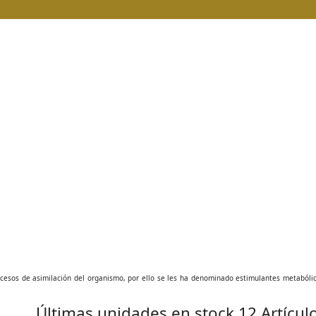
ocesos de asimilación del organismo, por ello se les ha denominado estimulantes metabólic
Últimas unidades en stock
12 Artícul