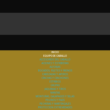
INICIO
EQUIPO DE CABALLO
ACCESORIOS DEL CABALLO
ACIONES Y ESTRIBERAS
ALFORJAS
BOCADOS, FILETES Y FRENOS
CABEZADAS Y APEROS
CINCHAS Y CINCHONES
ESTRIBOS
GRUPAS
JAQUIMAS Y TIROS
MANTAS
MONTURAS, GALAPAGOS Y SILLAS
PELEROS Y PADS
PECHERAS Y MARTINGALES
PROTECCION EXTREMIDADES