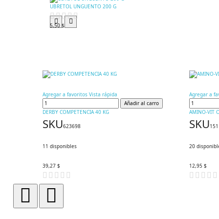
UBRETOL UNGUENTO 200 G
5,50 $
Agregar a favoritos
Vista rápida
Agregar a fa
Añadir al carro
DERBY COMPETENCIA 40 KG
AMINO-VIT 
SKU
SKU
623698
151
11
disponibles
20
disponibl
39,27 $
12,95 $