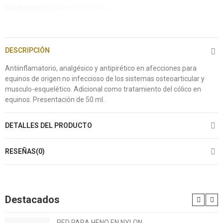
Inicia sesión
para ver los precios.
DESCRIPCIÓN
Antiinflamatorio, analgésico y antipirético en afecciones para
equinos de origen no infeccioso de los sistemas osteoarticular y
musculo-esquelético. Adicional como tratamiento del cólico en
equinos. Presentación de 50 ml.
DETALLES DEL PRODUCTO
RESEÑAS(0)
Destacados
RED PARA HENO EN NYLON