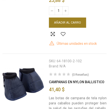
25,88 $
AÑADIR AL CARRO
Últimas unidades en stock
SKU:
64-18100-2-102
Brand:
N/A
(
0
Reseñas
)
CAMPANAS EN NYLON BALLISTICO
41,40 $
Las botas de campana de tela nylon
para caballos pueden proteger bien
la salud de las pezuñas del caballo,