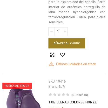
para la extremidad del caballo. Forro
interior de auténtico borreguillo de
lana merina hypoalergénico con
termorregulación - ideal para pieles
sensibles.
AÑADIR AL CARRO
Últimas unidades en stock
SKU:
19416
FUERA DE STOCK
Brand:
N/A
(
0
Reseñas
)
TOBILLERAS COLORES HORZE