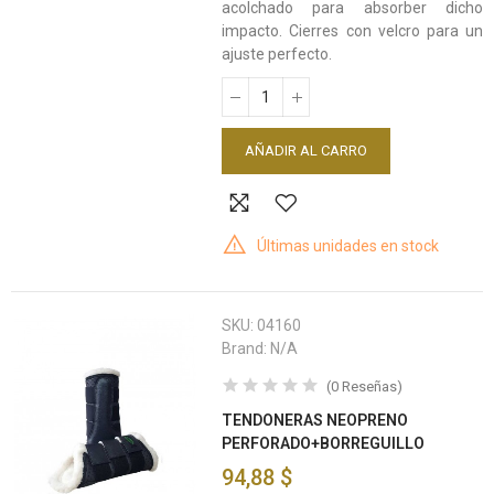
acolchado para absorber dicho
impacto. Cierres con velcro para un
ajuste perfecto.
AÑADIR AL CARRO
Últimas unidades en stock
SKU:
04160
Brand:
N/A
(
0
Reseñas
)
TENDONERAS NEOPRENO
PERFORADO+BORREGUILLO
94,88 $