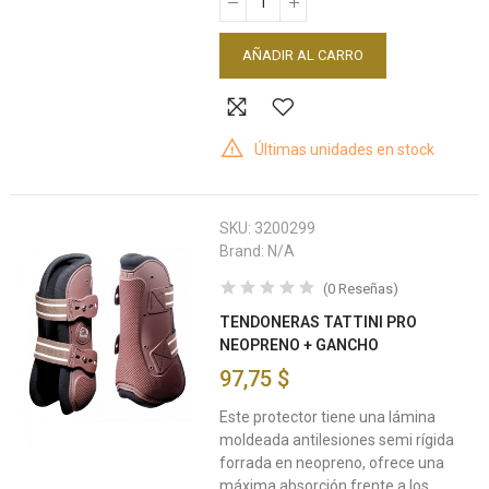
AÑADIR AL CARRO
Últimas unidades en stock
SKU:
3200299
Brand:
N/A
(
0
Reseñas
)
TENDONERAS TATTINI PRO
NEOPRENO + GANCHO
97,75 $
Este protector tiene una lámina
moldeada antilesiones semi rígida
forrada en neopreno, ofrece una
máxima absorción frente a los