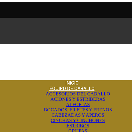
INICIO
EQUIPO DE CABALLO
ACCESORIOS DEL CABALLO
ACIONES Y ESTRIBERAS
ALFORJAS
BOCADOS, FILETES Y FRENOS
CABEZADAS Y APEROS
CINCHAS Y CINCHONES
ESTRIBOS
GRUPAS