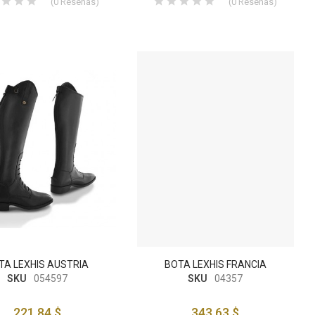
(
0
Reseñas
)
(
0
Reseñas
)
TA LEXHIS AUSTRIA
BOTA LEXHIS FRANCIA
SKU
054597
SKU
04357
221,84 $
343,63 $