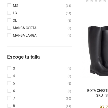
MD
(35)
LG
(34)
XL
(6)
MANGA CORTA
(1)
MANGA LARGA
(1)
Escoge tu talla
3
(1)
4
(2)
5
(6)
BOTA CHEST
6
(8)
SKU
3
7
(10)
8
(14)
97,7