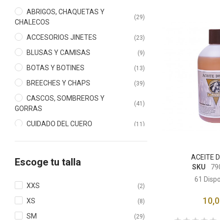
ABRIGOS, CHAQUETAS Y
(29)
CHALECOS
ACCESORIOS JINETES
(23)
BLUSAS Y CAMISAS
(9)
BOTAS Y BOTINES
(13)
BREECHES Y CHAPS
(39)
CASCOS, SOMBREROS Y
(41)
GORRAS
CUIDADO DEL CUERO
(11)
ESPUELAS
(22)
FUSTAS
(17)
ACEITE 
Escoge tu talla
SKU
79
GUANTES
(22)
61
Dispo
POLAINAS
(6)
XXS
(2)
10,0
XS
(8)
SM
(29)