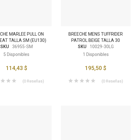
CHE MARLEE PULL ON
BREECHE MENS TUFFRIDER
SEAT TALLA SM (EU130)
PATROL BEIGE TALLA 30
SKU
36955-SM
SKU
10029-30LG
5
Disponibles
1
Disponibles
114,43 $
195,50 $
(
0
Reseñas
)
(
0
Reseñas
)