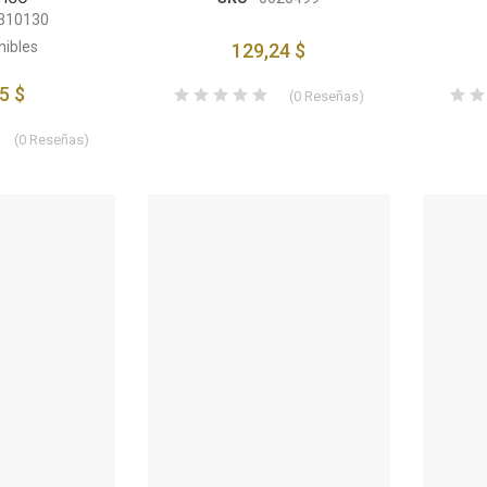
310130
nibles
129,24 $
5 $
(
0
Reseñas
)
(
0
Reseñas
)
STON METRICO
CHALECO DEER HUNTER
MBOO
300,15 $
50 $
NTA ESTRIBERA
CHAQUETA TRAILBLAZER
OILSKIN
70 $
310,50 $