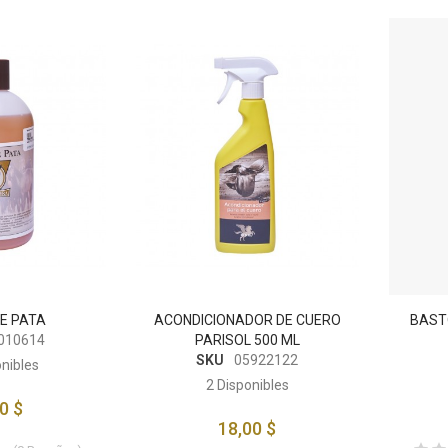
DE PATA
ACONDICIONADOR DE CUERO
BAST
010614
PARISOL 500 ML
SKU
05922122
nibles
2
Disponibles
0 $
18,00 $