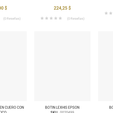
00 $
224,25 $
(
0
Reseñas
)
(
0
Reseñas
)
 EN CUERO CON
BOTIN LEXHIS EPSON
BO
TICO
SKU
0020499