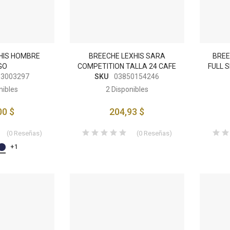
HIS HOMBRE
BREECHE LEXHIS SARA
BREE
GO
COMPETITION TALLA 24 CAFE
FULL 
53003297
SKU
03850154246
nibles
2
Disponibles
00 $
204,93 $
(
0
Reseñas
)
(
0
Reseñas
)
+1