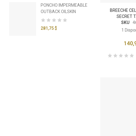
PONCHO IMPERMEABLE
SA
BREECHE CEL
OUTBACK OILSKIN
EC
SECRET T
SKU
4
281,75 $
27,
1
Dispo
140,