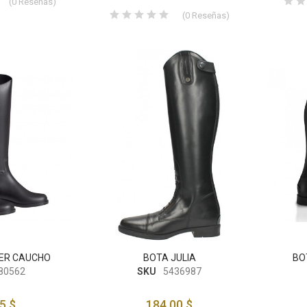
(
0
Reseñas
)
(
0
Reseñas
)
ER CAUCHO
BOTA JULIA
BO
80562
SKU
5436987
5 $
184,00 $