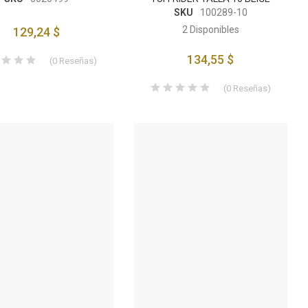
SKU
100289-10
2
Disponibles
129,24 $
134,55 $
(
0
Reseñas
)
(
0
Reseñas
)