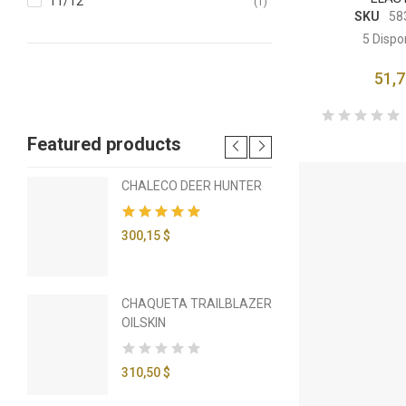
11/12
(1)
38
(8)
SKU
58
39
(5)
5
Dispo
40
(7)
51,7
41
(8)
42
(8)
Featured products
43
(4)
44
(4)
CHALECO DEER HUNTER
BA
45
(2)
BA
46
(3)
300,15 $
57,
85
(2)
95
(2)
CHAQUETA TRAILBLAZER
MA
OILSKIN
79,
310,50 $