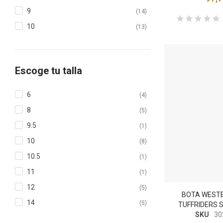
9
(14)
10
(13)
11
(6)
12
(3)
Escoge tu talla
6
(4)
8
(5)
9.5
(1)
10
(8)
10.5
(1)
11
(1)
12
(5)
BOTA WEST
14
(5)
TUFFRIDERS 
SKU
30
22
(1)