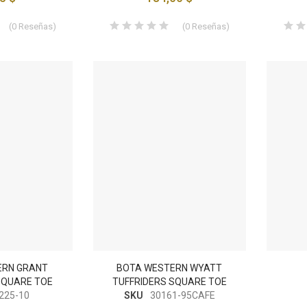
(
0
Reseñas
)
(
0
Reseñas
)
ERN GRANT
BOTA WESTERN WYATT
SQUARE TOE
TUFFRIDERS SQUARE TOE
225-10
SKU
30161-95CAFE