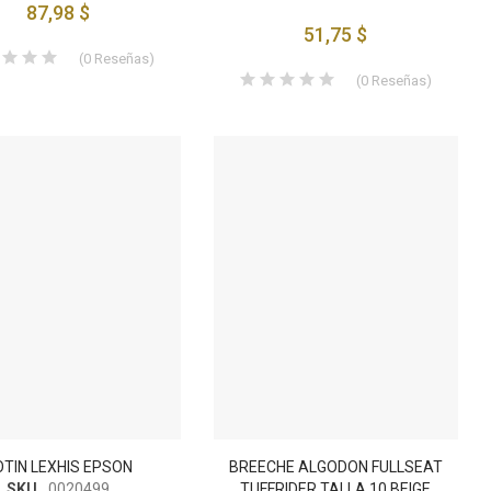
87,98 $
51,75 $
(
0
Reseñas
)
(
0
Reseñas
)
TIN LEXHIS EPSON
BREECHE ALGODON FULLSEAT
SKU
0020499
TUFFRIDER TALLA 10 BEIGE