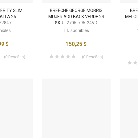
CABOCADO
PONCHO IMPERMEABLE
ERITY SLIM
BREECHE GEORGE MORRIS
BRE
ONOMICO
OUTBACK OILSKIN
ALLA 26
MUJER ADD BACK VERDE 24
MELOD
67847
SKU
2705-795-24VD
60 $
281,75 $
nibles
1
Disponibles
99 $
150,25 $
(
0
Reseñas
)
(
0
Reseñas
)