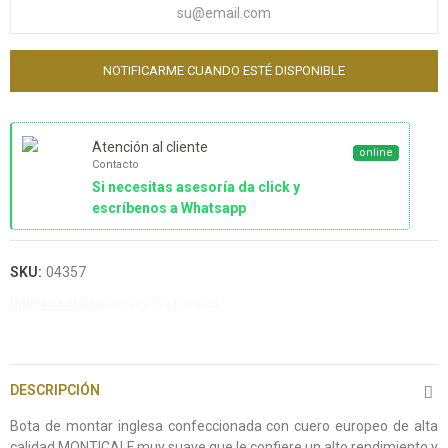
NOTIFICARME CUANDO ESTÉ DISPONIBLE
Atención al cliente
online
Contacto
Si necesitas asesoría da click y
escríbenos a Whatsapp
SKU:
04357
Inicia sesión
para ver los precios.
DESCRIPCIÓN
Bota de montar inglesa confeccionada con cuero europeo de alta
calidad MONTICALF muy suave que le confiere un alto rendimiento y