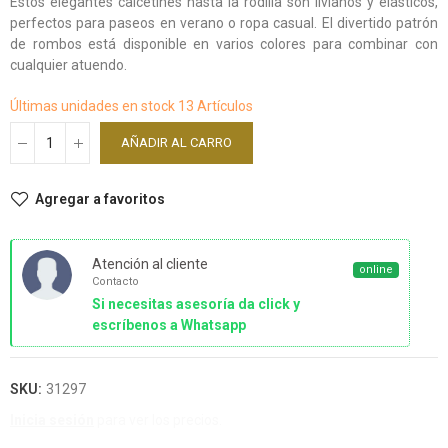
Estos elegantes calcetines hasta la rodilla son livianos y elásticos,
perfectos para paseos en verano o ropa casual. El divertido patrón
de rombos está disponible en varios colores para combinar con
cualquier atuendo.
Últimas unidades en stock
13 Artículos
AÑADIR AL CARRO
Agregar a favoritos
Atención al cliente
online
Contacto
Si necesitas asesoría da click y
escríbenos a Whatsapp
SKU:
31297
Inicia sesión
para ver los precios.