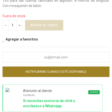
Tiro para dar cuerda fabricado en algodon. 8 metros de longitud.
Con mosquetón de latón.
Fuera de stock
AÑADIR AL CARRO
Agregar a favoritos
NOTIFICARME CUANDO ESTÉ DISPONIBLE
Atención al cliente
online
Contacto
Si necesitas asesoría da click y
escríbenos a Whatsapp