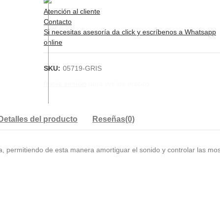
Atención al cliente
Contacto
Si necesitas asesoría da click y escríbenos a Whatsapp
online
SKU:
05719-GRIS
Inicia sesión
para ver los precios.
Detalles del producto
Reseñas(0)
ra, permitiendo de esta manera amortiguar el sonido y controlar las mo