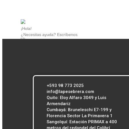
¡Hola!
¿Necesitas ayuda? Escríbenos
Atención al cliente
Contacto
online
+593 98 773 2025
info@lapesebrera.com
Quito: Eloy Alfaro 3049 y Luis
Armendariz
Cumbayá: Bruneleschi E7-199 y
Florencia Sector La Primavera 1
Sangolquí: Estación PRIMAX a 400
metros del redondel del Colibrí