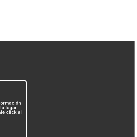
formación
o lugar.
e click al