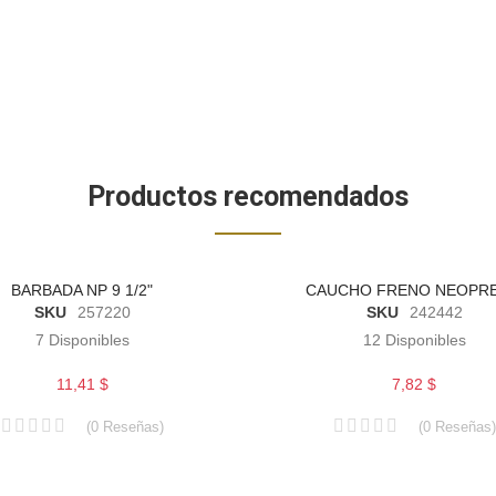
Productos recomendados
BARBADA NP 9 1/2"
CAUCHO FRENO NEOPR
SKU
257220
SKU
242442
7
Disponibles
12
Disponibles
11,41 $
7,82 $
(
0
Reseñas
)
(
0
Reseñas
)