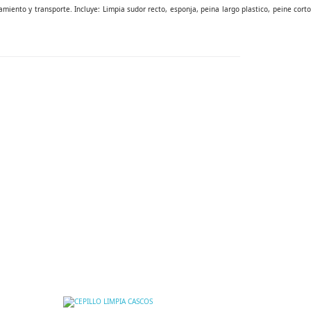
iento y transporte. Incluye: Limpia sudor recto, esponja, peina largo plastico, peine corto
FUSTA INGLESA
17,25 $
DMSO GEL 100 G
6,83 $
DERBY MANTENI
34,44 $