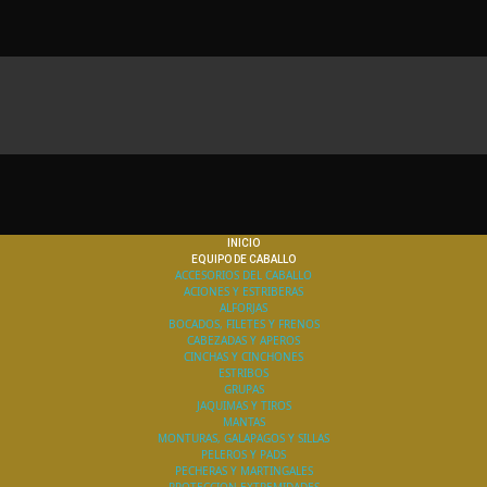
INICIO
EQUIPO DE CABALLO
ACCESORIOS DEL CABALLO
ACIONES Y ESTRIBERAS
ALFORJAS
BOCADOS, FILETES Y FRENOS
CABEZADAS Y APEROS
CINCHAS Y CINCHONES
ESTRIBOS
GRUPAS
JAQUIMAS Y TIROS
MANTAS
MONTURAS, GALAPAGOS Y SILLAS
PELEROS Y PADS
PECHERAS Y MARTINGALES