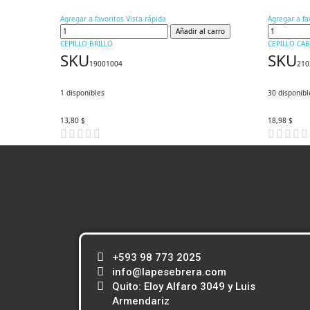
Agregar a favoritos
Vista rápida
Agregar a fa
Añadir al carro
CEPILLO BRILLO
CEPILLO CA
SKU
SKU
19001004
210
1
disponibles
30
disponibl
13,80 $
18,98 $
+593 98 773 2025
info@lapesebrera.com
Quito: Eloy Alfaro 3049 y Luis
Armendariz