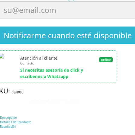
Notificarme cuando esté disponible
Atención al cliente
online
Contacto
Si necesitas asesoría da click y
escríbenos a Whatsapp
KU:
68-8000
Inicia sesión
para ver los precios.
Descripción
Detalles del producto
Reseñas(0)