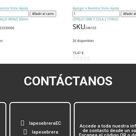
voritos
Vista rápida
Agregar a favoritos
Vista rápida
Añadir al carro
Añadir a
BALLO WHALE 80mm
CEPILLO CRIN Y COLA 2 TONOS
SKU
23330000
246103
es
26
disponibles
15,47 $
CONTÁCTANOS
lapesebreraEC
Accede a toda nuestra in
de contacto desde un sol
lapesebrera
Escanea el código QR o dal