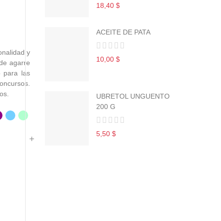
18,40 $
ACEITE DE PATA
onalidad y
10,00 $
 de agarre
 para las
concursos.
os.
UBRETOL UNGUENTO
200 G
5,50 $