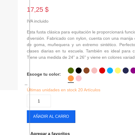
17,25 $
IVA incluido
Esta fusta clásica para equitación le proporcionará funci
diversión. Fabricado con nylon, cuenta con una manija
de goma, muñequera y un extremo sintético. Perfecto
clases diarias en tu escuela. También es ideal para 
Tiene una medida de 24” a 26" y viene en colores variad
Escoge tu color
Últimas unidades en stock
20 Artículos
AÑADIR AL CARRO
Agregar a favoritos