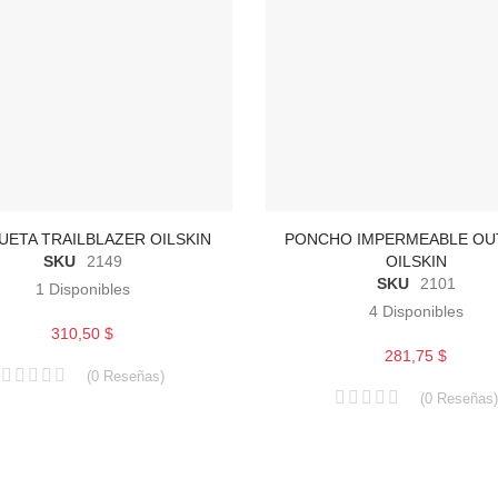
ETA TRAILBLAZER OILSKIN
PONCHO IMPERMEABLE OU
SKU
2149
OILSKIN
SKU
2101
1
Disponibles
4
Disponibles
310,50 $
281,75 $
(
0
Reseñas
)
(
0
Reseñas
)