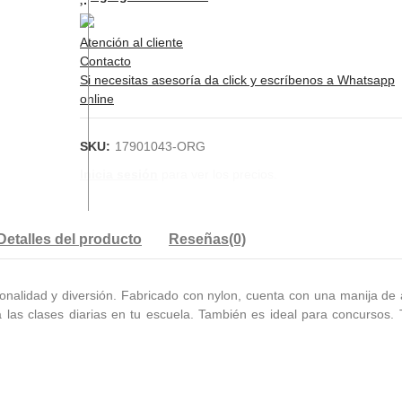
Atención al cliente
Contacto
Si necesitas asesoría da click y escríbenos a Whatsapp
online
SKU:
17901043-ORG
Inicia sesión
para ver los precios.
Detalles del producto
Reseñas(0)
cionalidad y diversión. Fabricado con nylon, cuenta con una manija de
 las clases diarias en tu escuela. También es ideal para concursos.