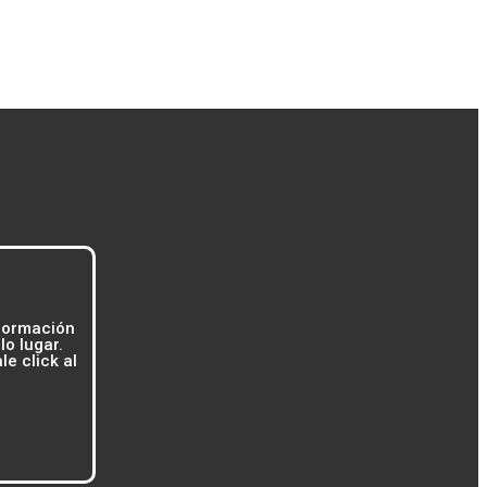
formación
o lugar.
e click al