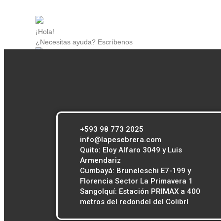
¡Hola!
¿Necesitas ayuda? Escríbenos
Atención al cliente
Contacto
online
+593 98 773 2025
info@lapesebrera.com
Quito: Eloy Alfaro 3049 y Luis
Armendariz
Cumbayá: Bruneleschi E7-199 y
Florencia Sector La Primavera 1
Sangolquí: Estación PRIMAX a 400
metros del redondel del Colibrí