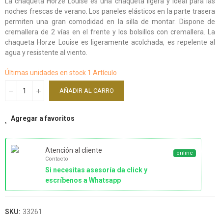
La chaqueta Horze Louise es una chaqueta ligera y ideal para las
noches frescas de verano. Los paneles elásticos en la parte trasera
permiten una gran comodidad en la silla de montar. Dispone de
cremallera de 2 vías en el frente y los bolsillos con cremallera. La
chaqueta Horze Louise es ligeramente acolchada, es repelente al
agua y resistente al viento.
Últimas unidades en stock
1 Artículo
AÑADIR AL CARRO
Agregar a favoritos
Atención al cliente
online
Contacto
Si necesitas asesoría da click y
escríbenos a Whatsapp
SKU:
33261