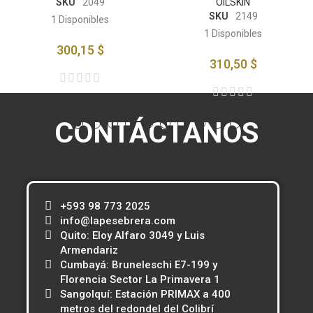
SKU
2049
OILSKIN
SKU
2149
1
Disponibles
1
Disponibles
300,15 $
310,50 $
CONTÁCTANOS
+593 98 773 2025
info@lapesebrera.com
Quito: Eloy Alfaro 3049 y Luis
Armendariz
Cumbayá: Bruneleschi E7-199 y
Florencia Sector La Primavera 1
Sangolquí: Estación PRIMAX a 400
metros del redondel del Colibrí