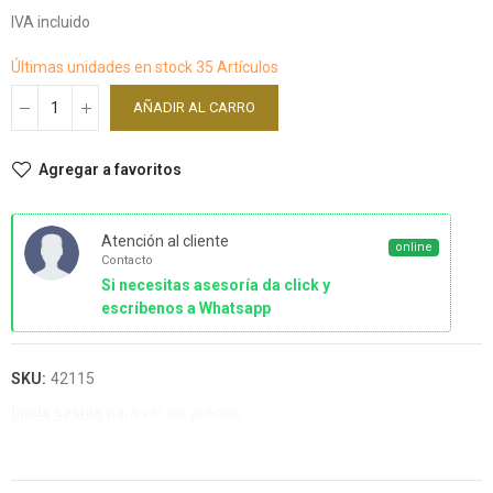
IVA incluido
Últimas unidades en stock
35 Artículos
AÑADIR AL CARRO
Agregar a favoritos
Atención al cliente
online
Contacto
Si necesitas asesoría da click y
escríbenos a Whatsapp
SKU:
42115
Inicia sesión
para ver los precios.