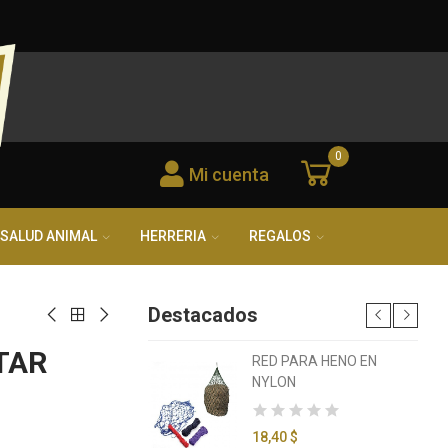
0
Mi cuenta
SALUD ANIMAL
HERRERIA
REGALOS
Destacados
TAR
A INGLESA
RED PARA HENO EN
NYLON
 $
18,40 $