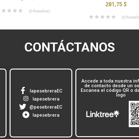
281,75 $
(
0
Reseñas
)
(
0
Reseñ
CONTÁCTANOS
Accede a toda nuestra in
de contacto desde un sol
Escanea el código QR o dal
lapesebreraEC
logo
lapesebrera
@pesebreraEC
lapesebrera