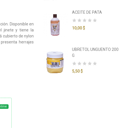
GEL 100 G
ACEITE DE PATA
ción. Disponible en
10,00 $
 jinete y tiene la
á cubierto de nylon
 presenta herrajes
Y MANTENIMIENTO
UBRETOL UNGUENTO 200
G
 $
5,50 $
nline