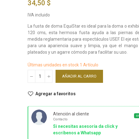
34,50 $
DMSO 
IVA incluido
La fusta de doma EquiStar es ideal para la doma o exhibi
6,83 $
120 cms, esta hermosa fusta ayuda a las piernas del
medida reglamentaria para espectáculos USEF. El eje est
para una apariencia suave y limpia, ya que el mango
plateados y un agarre cómodo para facilitar su uso.
DERB
40 KG
Últimas unidades en stock
1 Artículo
AÑADIR AL CARRO
34,44
Agregar a favoritos
Atención al cliente
o
Contacto
Si necesitas asesoría da click y
escríbenos a Whatsapp