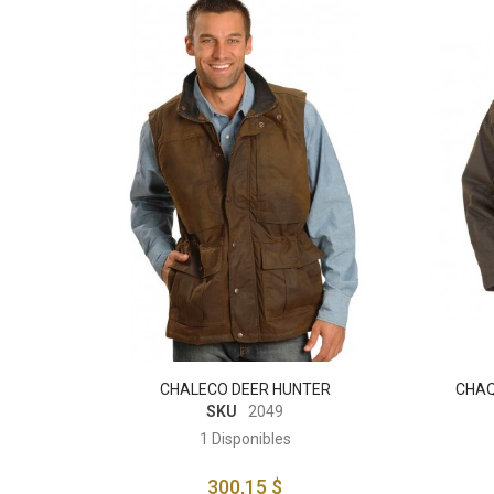
CO
CHALECO DEER HUNTER
CHAQ
SKU
2049
1
Disponibles
300,15 $