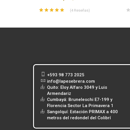
s
)
(
4
Reseñas
)
+593 98 773 2025
info@lapesebrera.com
Quito: Eloy Alfaro 3049 y Luis
Armendariz
Cumbayá: Bruneleschi E7-199 y
Florencia Sector La Primavera 1
Sangolquí: Estación PRIMAX a 400
metros del redondel del Colibrí