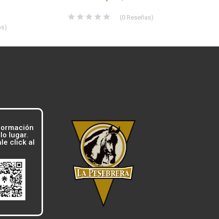
(
0
Reseñas
)
as
)
formación
o lugar.
e click al