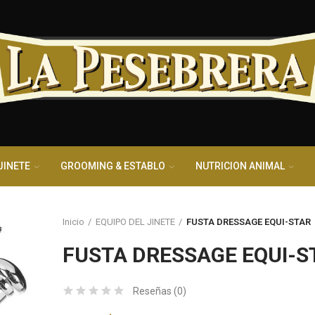
JINETE
GROOMING & ESTABLO
NUTRICION ANIMAL
Inicio
EQUIPO DEL JINETE
FUSTA DRESSAGE EQUI-STAR
FUSTA DRESSAGE EQUI-S
FUST
Reseñas (
0
)
17,25