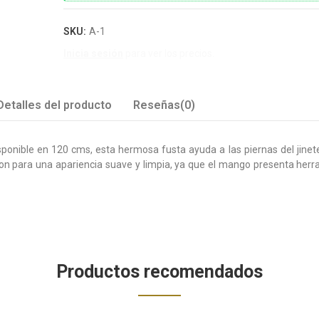
SKU:
A-1
Inicia sesión
para ver los precios.
Detalles del producto
Reseñas(0)
sponible en 120 cms, esta hermosa fusta ayuda a las piernas del jinet
lon para una apariencia suave y limpia, ya que el mango presenta herr
Productos recomendados