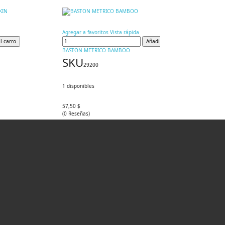
Agregar a favoritos
Vista rápida
l carro
Añadir al carro
BASTON METRICO BAMBOO
SKU
29200
1
disponibles
57,50 $
(
0
Reseñas
)