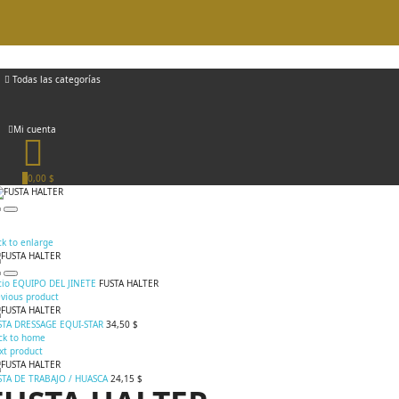
Todas las categorías
Mi cuenta
0
0,00 $
ck to enlarge
cio
EQUIPO DEL JINETE
FUSTA HALTER
evious product
STA DRESSAGE EQUI-STAR
34,50 $
ck to home
xt product
STA DE TRABAJO / HUASCA
24,15 $