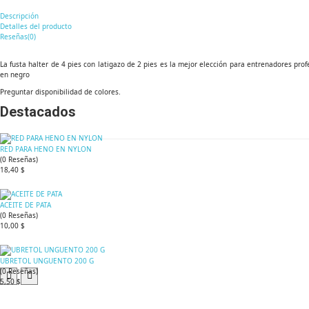
Descripción
Detalles del producto
Reseñas(0)
La fusta halter de 4 pies con latigazo de 2 pies es la mejor elección para entrenadores prof
en negro
Preguntar disponibilidad de colores.
Destacados
RED PARA HENO EN NYLON
(
0
Reseñas
)
18,40 $
ACEITE DE PATA
(
0
Reseñas
)
10,00 $
UBRETOL UNGUENTO 200 G
(
0
Reseñas
)
5,50 $