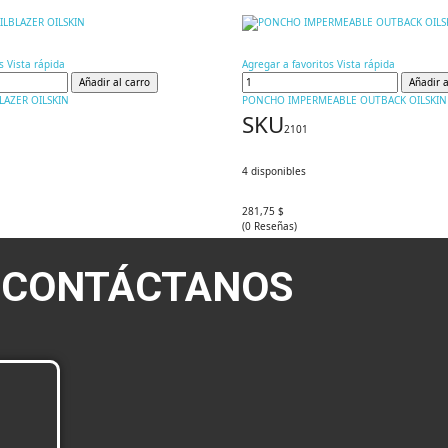
s
Vista rápida
Agregar a favoritos
Vista rápida
Añadir al carro
Añadir a
LAZER OILSKIN
PONCHO IMPERMEABLE OUTBACK OILSKIN
SKU
2101
4
disponibles
281,75 $
(
0
Reseñas
)
CONTÁCTANOS