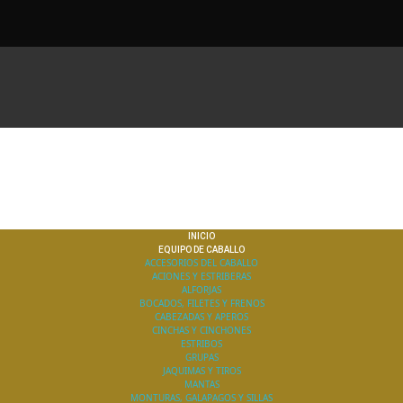
INICIO
EQUIPO DE CABALLO
ACCESORIOS DEL CABALLO
ACIONES Y ESTRIBERAS
ALFORJAS
BOCADOS, FILETES Y FRENOS
CABEZADAS Y APEROS
CINCHAS Y CINCHONES
ESTRIBOS
GRUPAS
JAQUIMAS Y TIROS
MANTAS
MONTURAS, GALAPAGOS Y SILLAS