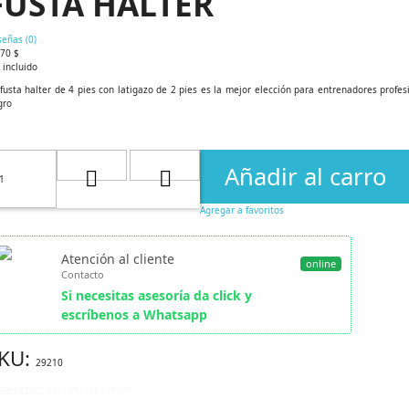
FUSTA HALTER
señas (
0
)
,70 $
 incluido
fusta halter de 4 pies con latigazo de 2 pies es la mejor elección para entrenadores profes
gro
Añadir al carro
Agregar a favoritos
Atención al cliente
online
Contacto
Si necesitas asesoría da click y
escríbenos a Whatsapp
KU:
29210
cia sesión
para ver los precios.